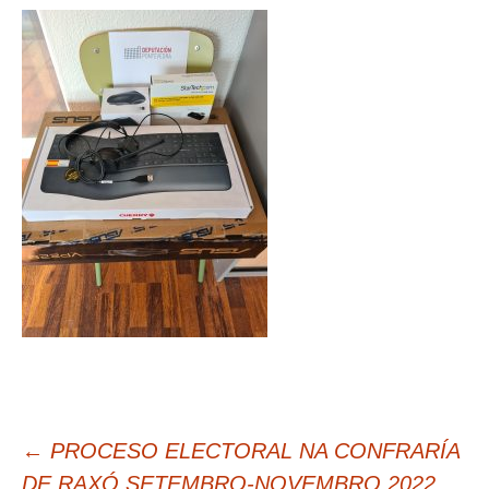
Navegación
←
PROCESO ELECTORAL NA CONFRARÍA
de
DE RAXÓ SETEMBRO-NOVEMBRO 2022