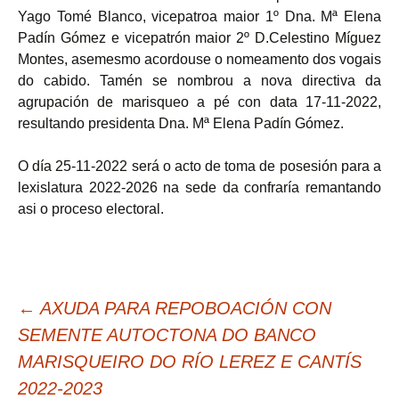
Yago Tomé Blanco, vicepatroa maior 1º Dna. Mª Elena
Padín Gómez e vicepatrón maior 2º D.Celestino Míguez
Montes, asemesmo acordouse o nomeamento dos vogais
do cabido. Tamén se nombrou a nova directiva da
agrupación de marisqueo a pé con data 17-11-2022,
resultando presidenta Dna. Mª Elena Padín Gómez.
O día 25-11-2022 será o acto de toma de posesión para a
lexislatura 2022-2026 na sede da confraría remantando
asi o proceso electoral.
Navegación
←
AXUDA PARA REPOBOACIÓN CON
de
SEMENTE AUTOCTONA DO BANCO
entradas
MARISQUEIRO DO RÍO LEREZ E CANTÍS
2022-2023