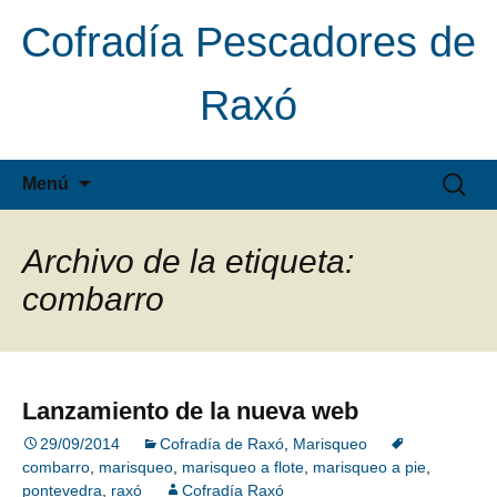
Cofradía Pescadores de
Raxó
Saltar
Buscar:
Menú
al
contenido
Archivo de la etiqueta:
combarro
Lanzamiento de la nueva web
29/09/2014
Cofradía de Raxó
,
Marisqueo
combarro
,
marisqueo
,
marisqueo a flote
,
marisqueo a pie
,
pontevedra
,
raxó
Cofradía Raxó