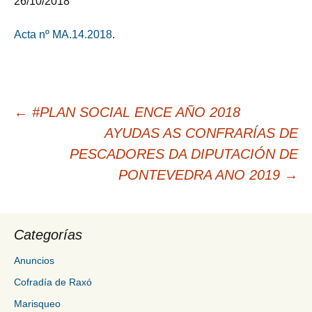
26/10/2018
Acta nº MA.14.2018
.
Navegación
←
#PLAN SOCIAL ENCE AÑO 2018
de
AYUDAS AS CONFRARÍAS DE
entradas
PESCADORES DA DIPUTACIÓN DE
PONTEVEDRA ANO 2019
→
Categorías
Anuncios
Cofradía de Raxó
Marisqueo